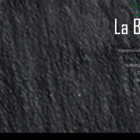
Κρεοπωλείο
- Πιστοπ
Π
| 