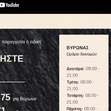
 παραγγελία ή ειδική
ΒΥΡΩΝΑΣ
Ωράριο διανομών
ΝΗΣΤΕ
08:00 -
Δευτέρα:
21:00
08:00 -
Τρίτη:
21:00
575
08:00 -
Τετάρτη:
για Βύρωνα
21:00
71
08:00 -
Πέμπτη: