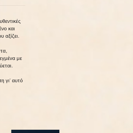
υθεντικές
ένο και
 αξίζει.
τα,
εγμένα με
ύεται.
η γι’ αυτό