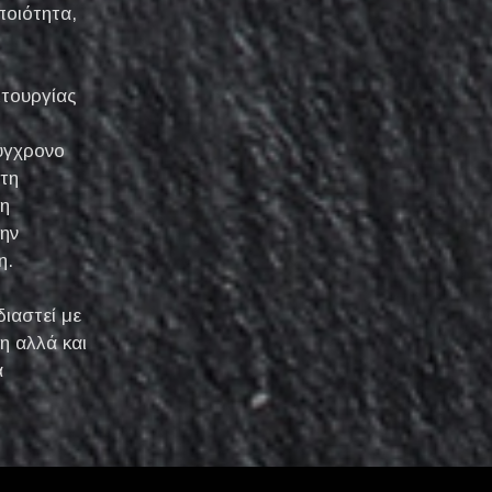
ποιότητα,
ιτουργίας
ύγχρονο
τη
τη
την
η.
διαστεί με
 αλλά και
α