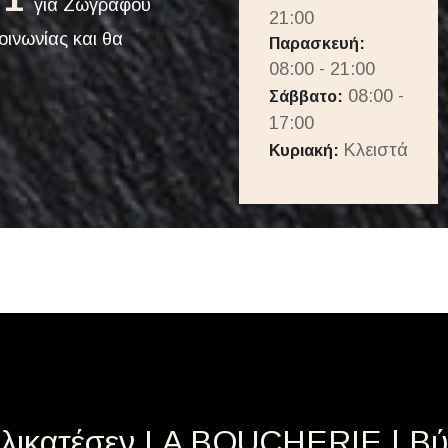
για Ζωγράφου
21:00
οινωνίας και θα
Παρασκευή:
08:00 - 21:00
08:00 -
Σάββατο:
17:00
Κλειστά
Κυριακή:
τελικατέσεν LA BOUCHERIE | Β