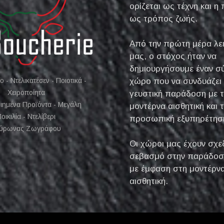
ορίζεται ως τέχνη και η 
ως τρόπος ζωής.
Από την πρώτη μέρα λε
μας, ο στόχος ήταν να
δημιουργήσουμε έναν σ
 - Ντελικατέσεν - Ποιοτικά -
χώρο που να συνδυάζει 
Χειροποίητα
γευστική παράδοση με 
οιημένα Προϊόντα - Μεγάλη
μοντέρνα αισθητική και 
οικιλία - Ντελίβερι
προσωπική εξυπηρέτησ
Βύρωνας Ζωγράφου
Οι χώροι μας έχουν σχε
σεβασμό στην παράδοση
με έμφαση στη μοντέρν
αισθητική.