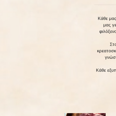
Κάθε μας
μας γε
φιλόξεν
Στ
κρεατοσκ
γνώση
Κάθε εξυπ