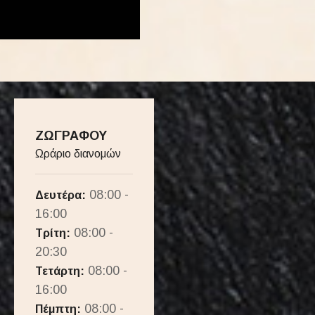
ΖΩΓΡΑΦΟΥ
Ωράριο διανομών
08:00 -
Δευτέρα:
16:00
08:00 -
Τρίτη:
20:30
08:00 -
Τετάρτη:
16:00
08:00 -
Πέμπτη: